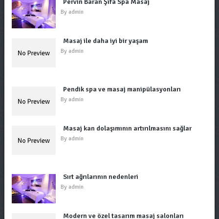
Pervin Baran Şifa Spa Masaj
By
admin
Masaj ile daha iyi bir yaşam
By
admin
Pendik spa ve masaj manipülasyonları
By
admin
Masaj kan dolaşımının artırılmasını sağlar
By
admin
Sırt ağrılarının nedenleri
By
admin
Modern ve özel tasarım masaj salonları