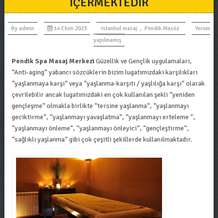
IÇERMEKTEDIR
By
admin
14 Ekim 2023
istanbul masaj
,
Pendik Masöz
Yorum
yapılmamış
Pendik Spa Masaj Merkezi
Güzellik ve Gençlik uygulamaları,
“Anti-aging” yabancı sözcüklerin bizim lugatımızdaki karşılıkları
“yaşlanmaya karşı” veya “yaşlanma-karşıtı / yaşlılığa karşı” olarak
çevrilebilir ancak lugatımızdaki en çok kullanılan şekli “yeniden
gençleşme” olmakla birlikte “tersine yaşlanma”, “yaşlanmayı
geciktirme”, “yaşlanmayı yavaşlatma”, “yaşlanmayı erteleme ”,
“yaşlanmayı önleme”, “yaşlanmayı önleyici”, “gençleştirme”,
“sağlıklı yaşlanma” gibi çok çeşitli şekillerde kullanılmaktadır.