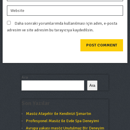
Daha sonraki yorumlarımda kullanılması için adım, e-posta
adresim ve site adresim bu tarayıcıya kaydedilsin.
Ara
Ara
Son Yazılar
Masöz Ataşehir ile Kendinizi Şımartın
Profesyonel Masöz ile Evde Spa Deneyimi
Avrupa yakası masöz Unutulmaz Bir Deneyim