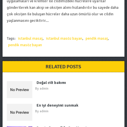
uygulamaları ve kremler ile cildimizdeki hücrelere uyarılar
gönderilerek kan akışı ve oksijen alımı hızlandırılır bu sayede daha
çok oksijen ile buluşan hücreler daha uzun ömürlü olur ve cildin
yaşlanmasını geciktirir…
Tags:
istanbul masaj
,
istanbul masöz bayan
,
pendik masaj
,
pendik masöz bayan
RELATED POSTS
Doğal cilt bakımı
By
admin
En iyi deneyimi sunmak
By
admin