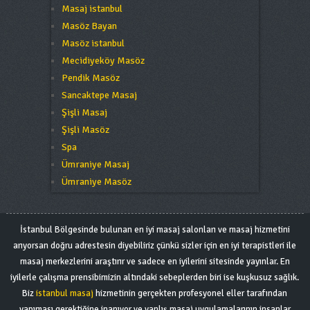
Masaj istanbul
Masöz Bayan
Masöz istanbul
Mecidiyeköy Masöz
Pendik Masöz
Sancaktepe Masaj
Şişli Masaj
Şişli Masöz
Spa
Ümraniye Masaj
Ümraniye Masöz
İstanbul Bölgesinde bulunan en iyi masaj salonları ve masaj hizmetini
arıyorsan doğru adrestesin diyebiliriz çünkü sizler için en iyi terapistleri ile
masaj merkezlerini araştırır ve sadece en iyilerini sitesinde yayınlar. En
iyilerle çalışma prensibimizin altındaki sebeplerden biri ise kuşkusuz sağlık.
Biz
istanbul masaj
hizmetinin gerçekten profesyonel eller tarafından
yapıması gerektiğine inanıyor ve yanlış masaj uygulamalarının insanlar