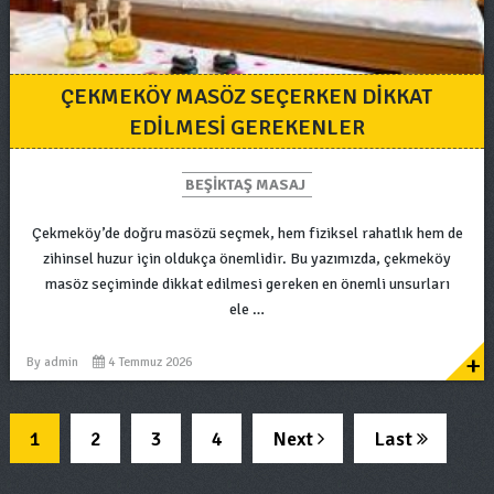
ÇEKMEKÖY MASÖZ SEÇERKEN DIKKAT
EDILMESI GEREKENLER
BEŞIKTAŞ MASAJ
Çekmeköy’de doğru masözü seçmek, hem fiziksel rahatlık hem de
zihinsel huzur için oldukça önemlidir. Bu yazımızda, çekmeköy
masöz seçiminde dikkat edilmesi gereken en önemli unsurları
ele …
+
By
admin
4 Temmuz 2026
1
2
3
4
Next
Last