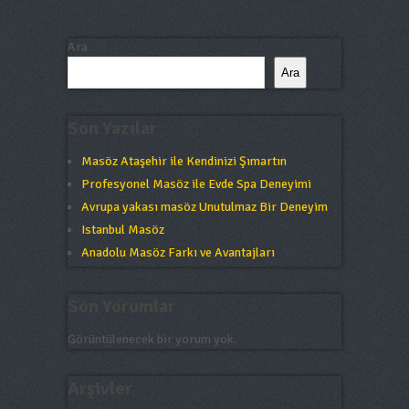
Ara
Ara
Son Yazılar
Masöz Ataşehir ile Kendinizi Şımartın
Profesyonel Masöz ile Evde Spa Deneyimi
Avrupa yakası masöz Unutulmaz Bir Deneyim
Istanbul Masöz
Anadolu Masöz Farkı ve Avantajları
Son Yorumlar
Görüntülenecek bir yorum yok.
Arşivler