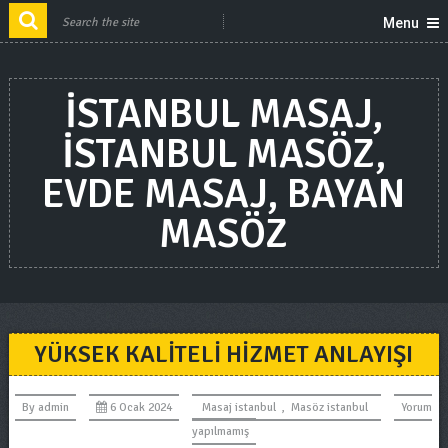
Menu
ISTANBUL MASAJ,
ISTANBUL MASÖZ,
EVDE MASAJ, BAYAN
MASÖZ
YÜKSEK KALITELI HIZMET ANLAYIŞI
By
admin
6 Ocak 2024
Masaj istanbul
,
Masöz istanbul
Yorum
yapılmamış