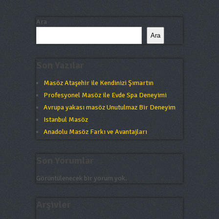
Ara
Ara
Son Yazılar
Masöz Ataşehir ile Kendinizi Şımartın
Profesyonel Masöz ile Evde Spa Deneyimi
Avrupa yakası masöz Unutulmaz Bir Deneyim
Istanbul Masöz
Anadolu Masöz Farkı ve Avantajları
Son Yorumlar
Görüntülenecek bir yorum yok.
Arşivler