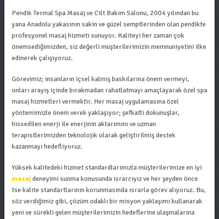
Pendik Termal Spa Masaj ve Cilt Bakım Salonu, 2004 yılından bu
yana Anadolu yakasının sakin ve güzel semptlerinden olan pendikte
profesyonel masaj hizmeti sunuyor. Kaliteyi her zaman çok
önemsediğimizden, siz değerli müşterilerimizin memnuniyetini ilke
edinerek çalışıyoruz.
Görevimiz; insanların içsel kalmış baskılarına önem vermeyi,
onları arayış içinde bırakmadan rahatlatmayı amaçlayarak özel spa
masaj hizmetleri vermektir. Her masaj uygulamasına özel
yöntemimizle önem verek yaklaşıyor; şefkatli dokunuşlar,
hissedilen enerji ile enerjinin aktarımını ve uzman
terapistlerimizden teknolojik olarak geliştirilmiş destek
kazanmayı hedefliyoruz.
Yüksek kalitedeki hizmet standardlarımızla müşterilerimize en iyi
masaj
deneyimi sunma konusunda ısrarcıyız ve her şeyden önce
tse kalite standartlarının korunmasında ısrarla görev alıyoruz. Bu,
söz verdiğimiz gibi, çözüm odaklı bir misyon yaklaşımı kullanarak
yeni ve sürekli gelen müşterilerimizin hedeflerine ulaşmalarına