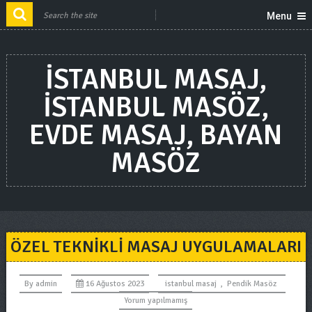
Menu
ISTANBUL MASAJ,
ISTANBUL MASÖZ,
EVDE MASAJ, BAYAN
MASÖZ
ÖZEL TEKNIKLI MASAJ UYGULAMALARI
By
admin
16 Ağustos 2023
istanbul masaj
,
Pendik Masöz
Yorum yapılmamış