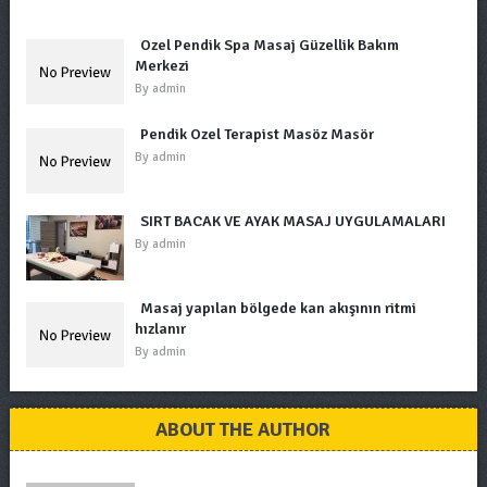
Özel Pendik Spa Masaj Güzellik Bakım
Merkezi
By
admin
Pendik Özel Terapist Masöz Masör
By
admin
SIRT BACAK VE AYAK MASAJ UYGULAMALARI
By
admin
Masaj yapılan bölgede kan akışının ritmi
hızlanır
By
admin
ABOUT THE AUTHOR