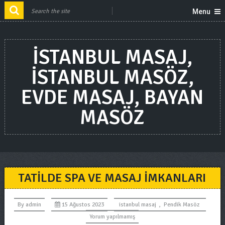
Menu
ISTANBUL MASAJ,
ISTANBUL MASÖZ,
EVDE MASAJ, BAYAN
MASÖZ
TATILDE SPA VE MASAJ IMKANLARI
By
admin
15 Ağustos 2023
istanbul masaj
,
Pendik Masöz
Yorum yapılmamış