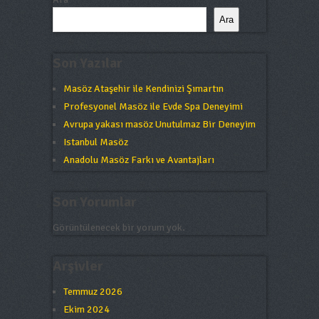
Ara
Son Yazılar
Masöz Ataşehir ile Kendinizi Şımartın
Profesyonel Masöz ile Evde Spa Deneyimi
Avrupa yakası masöz Unutulmaz Bir Deneyim
Istanbul Masöz
Anadolu Masöz Farkı ve Avantajları
Son Yorumlar
Görüntülenecek bir yorum yok.
Arşivler
Temmuz 2026
Ekim 2024