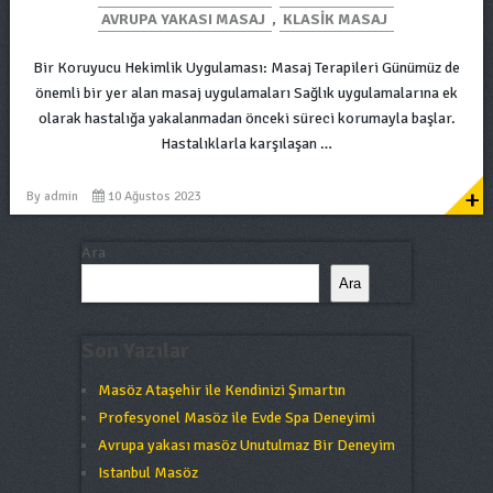
AVRUPA YAKASI MASAJ
,
KLASIK MASAJ
Bir Koruyucu Hekimlik Uygulaması: Masaj Terapileri Günümüz de
önemli bir yer alan masaj uygulamaları Sağlık uygulamalarına ek
olarak hastalığa yakalanmadan önceki süreci korumayla başlar.
Hastalıklarla karşılaşan …
+
By
admin
10 Ağustos 2023
Ara
Ara
Son Yazılar
Masöz Ataşehir ile Kendinizi Şımartın
Profesyonel Masöz ile Evde Spa Deneyimi
Avrupa yakası masöz Unutulmaz Bir Deneyim
Istanbul Masöz