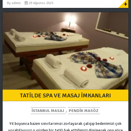
+
By
admin
29 Ağustos 2023
TATILDE SPA VE MASAJ IMKANLARI
ISTANBUL MASAJ
,
PENDIK MASÖZ
Yıl boyunca bazen sınırlarımızı zorlayarak çalışıp bedenimizi çok
yorabiliyoruz o yüzden bir tatili hak ettiğimizi düşünerek ona göre