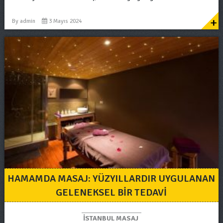
+
By
admin
3 Mayıs 2024
HAMAMDA MASAJ: YÜZYILLARDIR UYGULANAN
GELENEKSEL BIR TEDAVI
ISTANBUL MASAJ