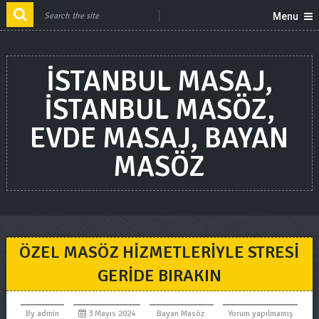
Menu
ISTANBUL MASAJ,
ISTANBUL MASÖZ,
EVDE MASAJ, BAYAN
MASÖZ
ÖZEL MASÖZ HIZMETLERIYLE STRESI
GERIDE BIRAKIN
By
admin
3 Mayıs 2024
Bayan Masöz
Yorum yapılmamış