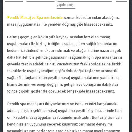
yapılmamış
Pendik Masaj ve Spa merkezinin
uzman kadrolarından alacağınız
masaj uygulamaları ile yeniden doğmuş gibi hissedeceksiniz.
Gelmiş geçmiş en köklü şifa kaynaklarından biri olan masaj
uygulamaları ile birleştirdiğimiz sudan gelen sağlık imkanlarını
bedeninizi dinlendirmek, arındırmak ve olağan haline nazaran çok
daha kaliteli bir şekilde çalışmasını sağlamak için Spa masajlarını
güvenle tercih edebilirsiniz. Vücudunuzun farklı bölgelerine farklı
tekniklerle uygulayacağımız; şifa dolu doğal taşlar ve aromatik
yağlar ile taçlandırılan çeşitli masaj uygulamalarının yanı sıra spa
hizmetlerinin vereceği değişimi, gelişimi ve dönüşümü dakikalar
içinde çıplak gözler ile görülecek bir şekilde hissedeceksiniz.
Pendik spa masajları ihtiyaçlarınızı ve isteklerinizi karşılamak
adına geniş bir şekilde masaj uygulama çeşitleri yelpazesinde tam
on iki adet masaj uygulaması bulundurmaktadır. Bunlar arasından
kendinize en uygununu seçerek kusursuz bir masaj deneyimi
yaşayabilirsiniz. Sizler için aşağıda bir kaç masaj uygulamamızın