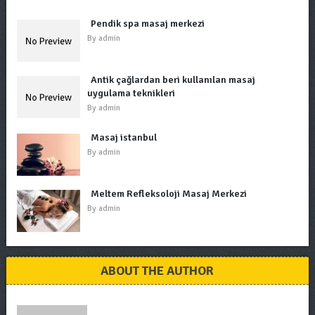
Pendik spa masaj merkezi
By
admin
Antik çağlardan beri kullanılan masaj
uygulama teknikleri
By
admin
Masaj istanbul
By
admin
Meltem Refleksoloji Masaj Merkezi
By
admin
ABOUT THE AUTHOR