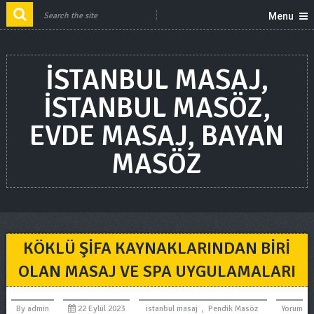
Menu
ISTANBUL MASAJ,
ISTANBUL MASÖZ,
EVDE MASAJ, BAYAN
MASÖZ
KÖKLÜ ŞIFA KAYNAKLARINDAN BIRI
OLAN MASAJ VE SPA UYGULAMALARI
By
admin
22 Eylül 2023
istanbul masaj
,
Pendik Masöz
Yorum