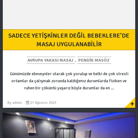
SADECE YETIŞKINLER DEĞIL BEBEKLERE’DE
MASAJ UYGULANABILIR
AVRUPA YAKASI MASAJ
,
PENDIK MASÖZ
Günümüzde ebeveynler olarak çok yorulup ve belki de çok stresli
ortamlar da çalışmak zorunda kaldığımız durumlarda fiziken ve
ruhen bir çöküntü yaşarız böyle durumlar da en …
+
By
admin
27 Ağustos 2023