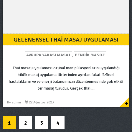
GELENEKSEL THAI MASAJ UYGULAMASI
AVRUPA YAKASI MASAJ
,
PENDIK MASÖZ
Thai masaj uygulaması orjinal manipülasyonların uygulandığı
bildik masaj uygulama türlerinden ayrılan fakat fiziksel
hastalıkların ve ve enerji balansımızın düzenlenmesinde çok etkili
bir masaj türüdür. Gerçek thai …
+
By
admin
22 Ağustos 2023
1
2
3
4