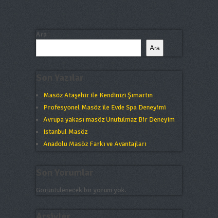
Ara
Ara
Son Yazılar
Masöz Ataşehir ile Kendinizi Şımartın
Profesyonel Masöz ile Evde Spa Deneyimi
Avrupa yakası masöz Unutulmaz Bir Deneyim
Istanbul Masöz
Anadolu Masöz Farkı ve Avantajları
Son Yorumlar
Görüntülenecek bir yorum yok.
Arşivler