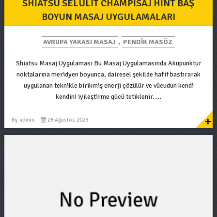
SHIATSU SELÜLIT CHAMPISAJ HINT BAŞ
BOYUN MASAJ UYGULAMALARI
AVRUPA YAKASI MASAJ
,
PENDIK MASÖZ
Shiatsu Masaj Uygulaması Bu Masaj Uygulamasında Akupunktur
noktalarına meridyen boyunca, dairesel şekilde hafif bastırarak
uygulanan teknikle birikmiş enerji çözülür ve vücudun kendi
kendini iyileştirme gücü tetiklenir. …
+
By
admin
28 Ağustos 2023