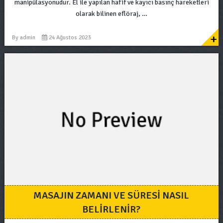
manipülasyonudur. El ile yapılan hafif ve kayıcı basınç hareketleri
olarak bilinen eflöraj, …
+
By
admin
24 Ağustos 2023
MASAJIN ZAMANI VE SÜRESI NASIL
BELIRLENIR?