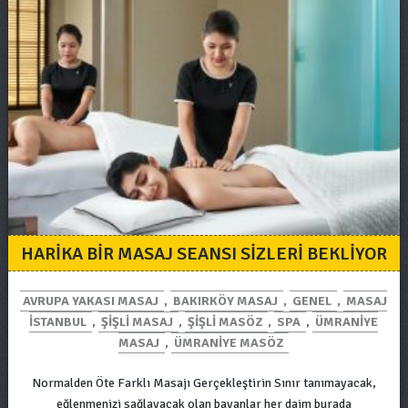
HARIKA BIR MASAJ SEANSI SIZLERI BEKLIYOR
AVRUPA YAKASI MASAJ
,
BAKIRKÖY MASAJ
,
GENEL
,
MASAJ
ISTANBUL
,
ŞIŞLI MASAJ
,
ŞIŞLI MASÖZ
,
SPA
,
ÜMRANIYE
MASAJ
,
ÜMRANIYE MASÖZ
Normalden Öte Farklı Masajı Gerçekleştirin Sınır tanımayacak,
eğlenmenizi sağlayacak olan bayanlar her daim burada