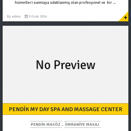
hizmetleri sunmaya odaklanmış olan profesyonel ve bir …
+
By
admin
9 Ocak 2024
PENDIK MY DAY SPA AND MASSAGE CENTER
PENDIK MASÖZ
,
ÜMRANIYE MASAJ