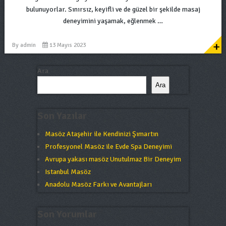
bulunuyorlar. Sınırsız, keyifli ve de güzel bir şekilde masaj
deneyimini yaşamak, eğlenmek …
+
By
admin
13 Mayıs 2023
Ara
Ara
Son Yazılar
Masöz Ataşehir ile Kendinizi Şımartın
Profesyonel Masöz ile Evde Spa Deneyimi
Avrupa yakası masöz Unutulmaz Bir Deneyim
Istanbul Masöz
Anadolu Masöz Farkı ve Avantajları
Son Yorumlar