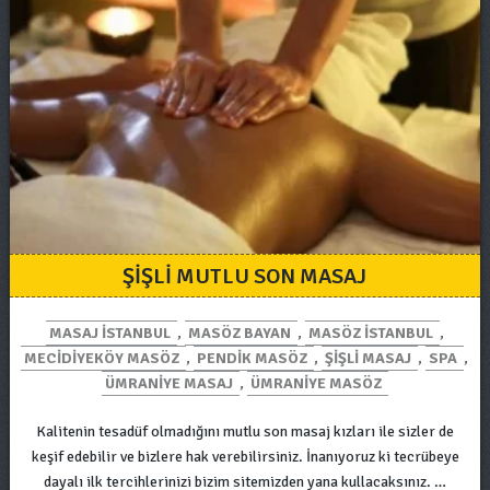
ŞIŞLI MUTLU SON MASAJ
MASAJ ISTANBUL
,
MASÖZ BAYAN
,
MASÖZ ISTANBUL
,
MECIDIYEKÖY MASÖZ
,
PENDIK MASÖZ
,
ŞIŞLI MASAJ
,
SPA
,
ÜMRANIYE MASAJ
,
ÜMRANIYE MASÖZ
Kalitenin tesadüf olmadığını mutlu son masaj kızları ile sizler de
keşif edebilir ve bizlere hak verebilirsiniz. İnanıyoruz ki tecrübeye
dayalı ilk tercihlerinizi bizim sitemizden yana kullacaksınız. …