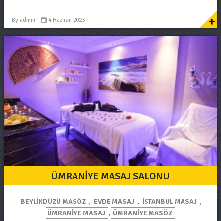
+
By
admin
4 Haziran 2023
ÜMRANIYE MASAJ SALONU
BEYLIKDÜZÜ MASÖZ
,
EVDE MASAJ
,
ISTANBUL MASAJ
,
ÜMRANIYE MASAJ
,
ÜMRANIYE MASÖZ