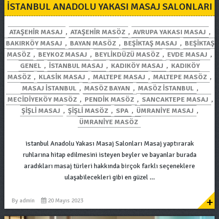
ISTANBUL ANADOLU YAKASI MASAJ SALONLARI
ATAŞEHIR MASAJ
,
ATAŞEHIR MASÖZ
,
AVRUPA YAKASI MASAJ
,
BAKIRKÖY MASAJ
,
BAYAN MASÖZ
,
BEŞIKTAŞ MASAJ
,
BEŞIKTAŞ
MASÖZ
,
BEYKOZ MASAJ
,
BEYLIKDÜZÜ MASÖZ
,
EVDE MASAJ
,
GENEL
,
ISTANBUL MASAJ
,
KADIKÖY MASAJ
,
KADIKÖY
MASÖZ
,
KLASIK MASAJ
,
MALTEPE MASAJ
,
MALTEPE MASÖZ
,
MASAJ ISTANBUL
,
MASÖZ BAYAN
,
MASÖZ ISTANBUL
,
MECIDIYEKÖY MASÖZ
,
PENDIK MASÖZ
,
SANCAKTEPE MASAJ
,
ŞIŞLI MASAJ
,
ŞIŞLI MASÖZ
,
SPA
,
ÜMRANIYE MASAJ
,
ÜMRANIYE MASÖZ
istanbul Anadolu Yakası Masaj Salonları Masaj yaptırarak
ruhlarına hitap edilmesini isteyen beyler ve bayanlar burada
aradıkları masaj türleri hakkında birçok farklı seçeneklere
ulaşabilecekleri gibi en güzel …
+
By
admin
20 Mayıs 2023