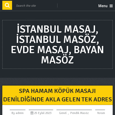
Menu
ISTANBUL MASAJ,
ISTANBUL MASÖZ,
EVDE MASAJ, BAYAN
MASÖZ
SPA HAMAM KÖPÜK MASAJI
DENILDIĞINDE AKLA GELEN TEK ADRES
By
admin
25 Eylül 2023
Genel
,
Pendik Masöz
Yorum