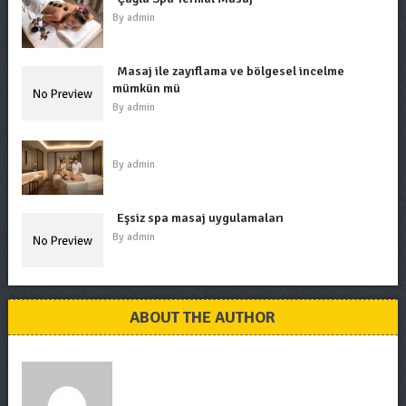
By
admin
Masaj ile zayıflama ve bölgesel incelme
mümkün mü
By
admin
By
admin
Eşsiz spa masaj uygulamaları
By
admin
ABOUT THE AUTHOR