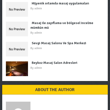
Hijyenik ortamda masaj uygulamaları
By
admin
Masaj ile zayıflama ve bölgesel incelme
mümkün mü
By
admin
Sevgi Masaj Salonu Ve Spa Merkezi
By
admin
Beykoz Masaj Salon Adresleri
By
admin
ABOUT THE AUTHOR