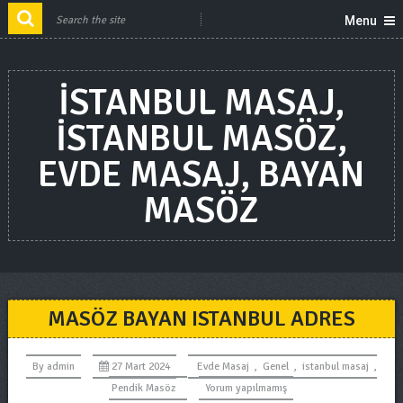
Menu
ISTANBUL MASAJ,
ISTANBUL MASÖZ,
EVDE MASAJ, BAYAN
MASÖZ
MASÖZ BAYAN ISTANBUL ADRES
By
admin
27 Mart 2024
Evde Masaj
,
Genel
,
istanbul masaj
,
Pendik Masöz
Yorum yapılmamış