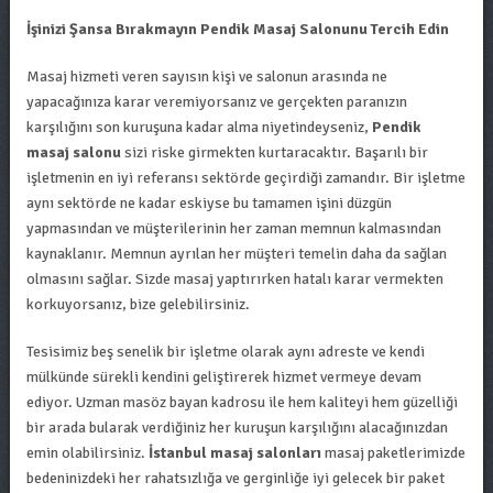
İşinizi Şansa Bırakmayın Pendik Masaj Salonunu Tercih Edin
Masaj hizmeti veren sayısın kişi ve salonun arasında ne
yapacağınıza karar veremiyorsanız ve gerçekten paranızın
karşılığını son kuruşuna kadar alma niyetindeyseniz,
Pendik
masaj salonu
sizi riske girmekten kurtaracaktır. Başarılı bir
işletmenin en iyi referansı sektörde geçirdiği zamandır. Bir işletme
aynı sektörde ne kadar eskiyse bu tamamen işini düzgün
yapmasından ve müşterilerinin her zaman memnun kalmasından
kaynaklanır. Memnun ayrılan her müşteri temelin daha da sağlan
olmasını sağlar. Sizde masaj yaptırırken hatalı karar vermekten
korkuyorsanız, bize gelebilirsiniz.
Tesisimiz beş senelik bir işletme olarak aynı adreste ve kendi
mülkünde sürekli kendini geliştirerek hizmet vermeye devam
ediyor. Uzman masöz bayan kadrosu ile hem kaliteyi hem güzelliği
bir arada bularak verdiğiniz her kuruşun karşılığını alacağınızdan
emin olabilirsiniz.
İstanbul masaj salonları
masaj paketlerimizde
bedeninizdeki her rahatsızlığa ve gerginliğe iyi gelecek bir paket