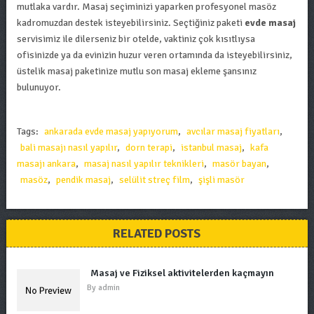
mutlaka vardır. Masaj seçiminizi yaparken profesyonel masöz
kadromuzdan destek isteyebilirsiniz. Seçtiğiniz paketi
evde masaj
servisimiz ile dilerseniz bir otelde, vaktiniz çok kısıtlıysa
ofisinizde ya da evinizin huzur veren ortamında da isteyebilirsiniz,
üstelik masaj paketinize mutlu son masaj ekleme şansınız
bulunuyor.
Tags:
ankarada evde masaj yapıyorum
,
avcılar masaj fiyatları
,
bali masajı nasıl yapılır
,
dorn terapi
,
istanbul masaj
,
kafa
masajı ankara
,
masaj nasıl yapılır teknikleri
,
masör bayan
,
masöz
,
pendik masaj
,
selülit streç film
,
şişli masör
RELATED POSTS
Masaj ve Fiziksel aktivitelerden kaçmayın
By
admin