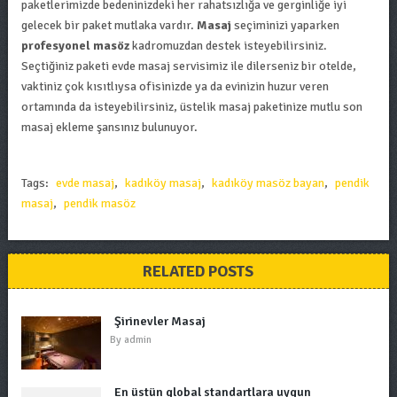
paketlerimizde bedeninizdeki her rahatsızlığa ve gerginliğe iyi
gelecek bir paket mutlaka vardır.
Masaj
seçiminizi yaparken
profesyonel masöz
kadromuzdan destek isteyebilirsiniz.
Seçtiğiniz paketi evde masaj servisimiz ile dilerseniz bir otelde,
vaktiniz çok kısıtlıysa ofisinizde ya da evinizin huzur veren
ortamında da isteyebilirsiniz, üstelik masaj paketinize mutlu son
masaj ekleme şansınız bulunuyor.
Tags:
evde masaj
,
kadıköy masaj
,
kadıköy masöz bayan
,
pendik
masaj
,
pendik masöz
RELATED POSTS
Şirinevler Masaj
By
admin
En üstün global standartlara uygun