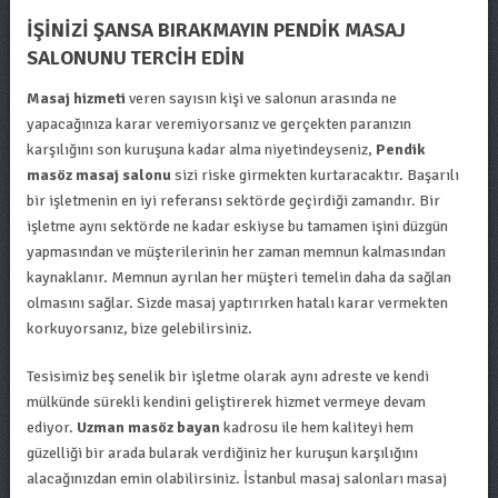
İŞINIZI ŞANSA BIRAKMAYIN PENDIK MASAJ
SALONUNU TERCIH EDIN
Masaj hizmeti
veren sayısın kişi ve salonun arasında ne
yapacağınıza karar veremiyorsanız ve gerçekten paranızın
karşılığını son kuruşuna kadar alma niyetindeyseniz,
Pendik
masöz masaj salonu
sizi riske girmekten kurtaracaktır. Başarılı
bir işletmenin en iyi referansı sektörde geçirdiği zamandır. Bir
işletme aynı sektörde ne kadar eskiyse bu tamamen işini düzgün
yapmasından ve müşterilerinin her zaman memnun kalmasından
kaynaklanır. Memnun ayrılan her müşteri temelin daha da sağlan
olmasını sağlar. Sizde masaj yaptırırken hatalı karar vermekten
korkuyorsanız, bize gelebilirsiniz.
Tesisimiz beş senelik bir işletme olarak aynı adreste ve kendi
mülkünde sürekli kendini geliştirerek hizmet vermeye devam
ediyor.
Uzman masöz bayan
kadrosu ile hem kaliteyi hem
güzelliği bir arada bularak verdiğiniz her kuruşun karşılığını
alacağınızdan emin olabilirsiniz. İstanbul masaj salonları masaj