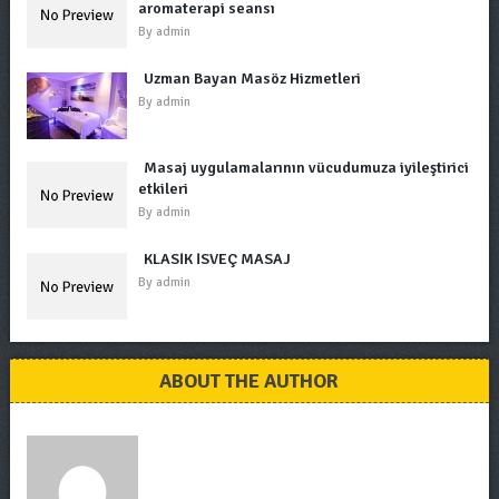
aromaterapi seansı
By
admin
Uzman Bayan Masöz Hizmetleri
By
admin
Masaj uygulamalarının vücudumuza iyileştirici
etkileri
By
admin
KLASİK İSVEÇ MASAJ
By
admin
ABOUT THE AUTHOR