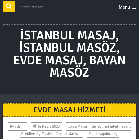
Menu
ISTANBUL MASAJ,
ISTANBUL MASÖZ,
EVDE MASAJ, BAYAN
MASÖZ
EVDE MASAJ HIZMETI
By
admin
24 Mayıs 2023
Evde Masaj
,
Genel
,
istanbul masaj
,
Mecidiyeköy Masöz
,
Pendik Masöz
Yorum yapılmamış