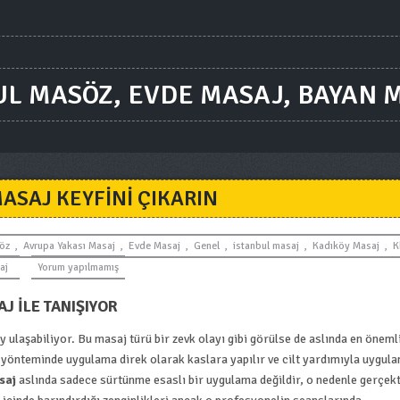
UL MASÖZ, EVDE MASAJ, BAYAN 
ASAJ KEYFINI ÇIKARIN
öz
,
Avrupa Yakası Masaj
,
Evde Masaj
,
Genel
,
istanbul masaj
,
Kadıköy Masaj
,
K
aj
Yorum yapılmamış
 İLE TANIŞIYOR
 ulaşabiliyor. Bu masaj türü bir zevk olayı gibi görülse de aslında en öneml
aj yönteminde uygulama direk olarak kaslara yapılır ve cilt yardımıyla uygul
saj
aslında sadece sürtünme esaslı bir uygulama değildir, o nedenle gerçek