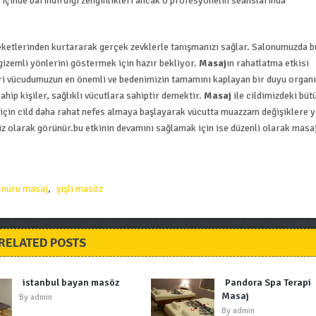
içinde barındırdığı zenginlikleri ancak o profesyonelin seanslarında
eketlerinden kurtararak gerçek zevklerle tanışmanızı sağlar. Salonumuzda bu
gizemli yönlerini göstermek için hazır bekliyor.
Masaj
ın rahatlatma etkisi
Deri vücudumuzun en önemli ve bedenimizin tamamını kaplayan bir duyu organı
sahip kişiler, sağlıklı vücutlara sahiptir demektir.
Masaj
ile cildimizdeki büt
ğı için cild daha rahat nefes almaya başlayarak vücutta muazzam değişiklere y
üz olarak görünür.bu etkinin devamını sağlamak için ise düzenli olarak masa
nuru masaj
,
şişli masöz
RELATED POSTS
istanbul bayan masöz
Pandora Spa Terapi
Masaj
By
admin
By
admin