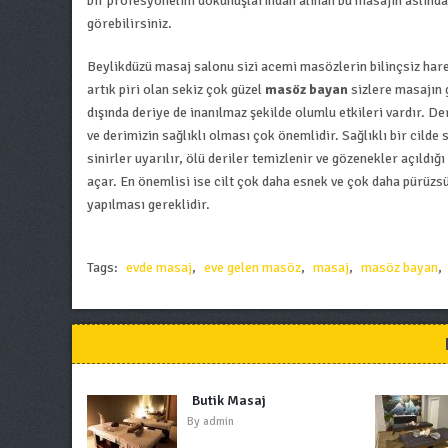
bir profesyonelim dokunuşlarından alınan bu masajın aslında 
görebilirsiniz.
Beylikdüzü masaj salonu sizi acemi masözlerin bilinçsiz har
artık piri olan sekiz çok güzel
masöz bayan
sizlere masajın 
dışında deriye de inanılmaz şekilde olumlu etkileri vardır. 
ve derimizin sağlıklı olması çok önemlidir. Sağlıklı bir cilde 
sinirler uyarılır, ölü deriler temizlenir ve gözenekler açıldı
açar. En önemlisi ise cilt çok daha esnek ve çok daha pürüzs
yapılması gereklidir.
Tags:
evde masaj
,
eve gelen masöz
,
masaj
,
masöz bayan
,
Butik Masaj
By
admin