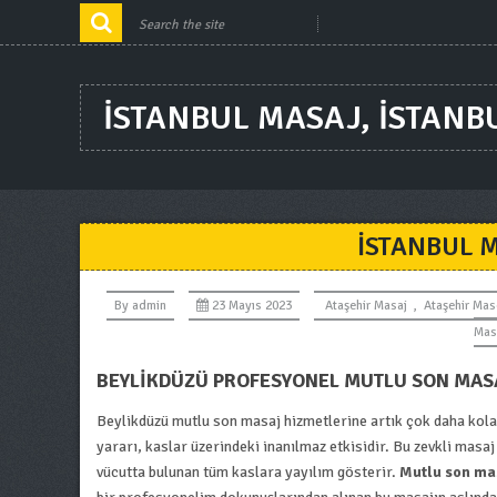
ISTANBUL MASAJ, ISTANB
ISTANBUL M
By
admin
23 Mayıs 2023
Ataşehir Masaj
,
Ataşehir Mas
Mas
BEYLIKDÜZÜ PROFESYONEL MUTLU SON MASAJ
Beylikdüzü mutlu son masaj hizmetlerine artık çok daha kolay
yararı, kaslar üzerindeki inanılmaz etkisidir. Bu zevkli mas
vücutta bulunan tüm kaslara yayılım gösterir.
Mutlu son ma