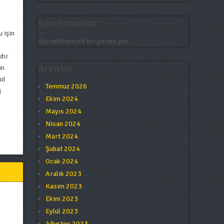
Son Yorumlar
 işin
Görüntülenecek bir yorum yok.
dır
Arşivler
ün
ol
Temmuz 2026
j
Ekim 2024
Mayıs 2024
Nisan 2024
Mart 2024
Şubat 2024
Ocak 2024
Aralık 2023
Kasım 2023
Ekim 2023
Eylül 2023
Ağustos 2023