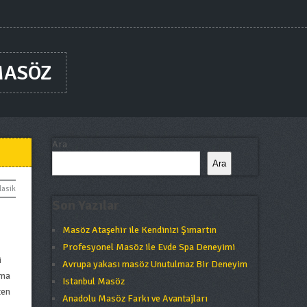
MASÖZ
Ara
Ara
lasik
Son Yazılar
Masöz Ataşehir ile Kendinizi Şımartın
Profesyonel Masöz ile Evde Spa Deneyimi
i
Avrupa yakası masöz Unutulmaz Bir Deneyim
ama
Istanbul Masöz
ten
Anadolu Masöz Farkı ve Avantajları