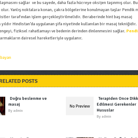
 ulaşmasını sağlar ve bu sayede, daha fazla hücreye oksijen taşınmış olur. Bu
olur. Yanlış noktalara konan, çakra bölgelerine konulmayan taşlar Pendik 
stler tarafından işlem gerçekleştirilmelidir. Beraberinde hint baş masaj
yıldır Hindistan’da uygulanan şifa niyetinde kullanılan bir masaj tekniğidir.
engeyi, fiziksel rahatlamayı ve bedenin derinden dinlenmesini sağlar.
Pendi
armakların dairesel hareketleriyle uygulanır.
 bayan
RELATED POSTS
Doğru beslenme ve
Terapiden Önce Dikk
masaj
Edilmesi Gerekenler
Hususlar
By
admin
By
admin