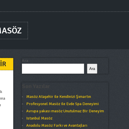
MASÖZ
Ara
IR
Ara
Son Yazılar
ik
Masöz Ataşehir ile Kendinizi Şımartın
sına
Profesyonel Masöz ile Evde Spa Deneyimi
ı
Avrupa yakası masöz Unutulmaz Bir Deneyim
Istanbul Masöz
Anadolu Masöz Farkı ve Avantajları