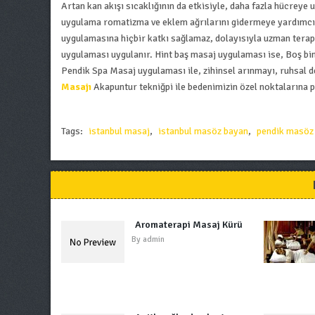
Artan kan akışı sıcaklığının da etkisiyle, daha fazla hücreye
uygulama romatizma ve eklem ağrılarını gidermeye yardımcı 
uygulamasına hiçbir katkı sağlamaz, dolayısıyla uzman terapi
uygulaması uygulanır. Hint baş masaj uygulaması ise, Boş bin 
Pendik Spa Masaj uygulaması ile, zihinsel arınmayı, ruhsal d
Masajı
Akapuntur tekniğpi ile bedenimizin özel noktalarına p
Tags:
istanbul masaj
,
istanbul masöz bayan
,
pendik masöz
Aromaterapi Masaj Kürü
By
admin