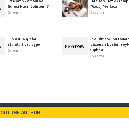
Masajın Zamanı ve
Meltem Refleksoloji
Süresi Nasıl Belirlenir?
Masaj Merkezi
By
admin
By
admin
En üstün global
Selülit sorunu tam
standartlara uygun
düzensiz beslenmeyl
ilgilidir
By
admin
By
admin
OUT THE AUTHOR