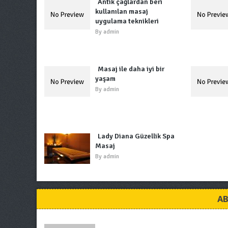
Antik çağlardan beri
kullanılan masaj
uygulama teknikleri
By
admin
Masaj ile daha iyi bir
yaşam
By
admin
Lady Diana Güzellik Spa
Masaj
By
admin
AB