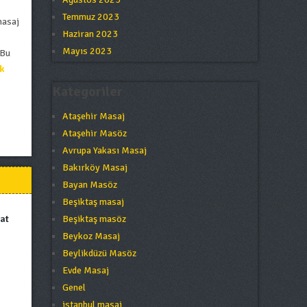
Temmuz 2023
masaj
Haziran 2023
Mayıs 2023
 Bu
k
Kategoriler
Ataşehir Masaj
Ataşehir Masöz
Avrupa Yakası Masaj
Bakırköy Masaj
Bayan Masöz
Beşiktaş masaj
at
Beşiktaş masöz
Beykoz Masaj
Beylikdüzü Masöz
Evde Masaj
Genel
istanbul masaj