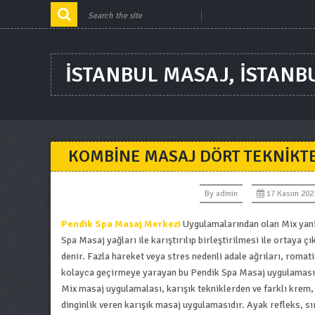
ISTANBUL MASAJ, ISTANB
KOMBINE MASAJ DÖRT TEKNIKTE
By
admin
17 Kasım 202
Pendik Spa Masaj Merkezi
Uygulamalarından olan Mix yani 
Spa Masaj yağları ile karıştırılıp birleştirilmesi ile ortaya
denir. Fazla hareket veya stres nedenli adale ağrıları, romat
kolayca geçirmeye yarayan bu Pendik Spa Masaj uygulaması 
Mix masaj uygulamalası, karışık tekniklerden ve farklı krem,
dinginlik veren karışık masaj uygulamasıdır. Ayak refleks, s