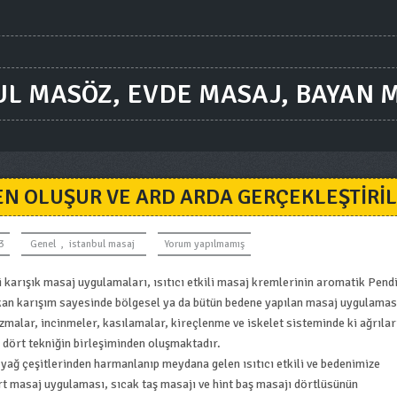
UL MASÖZ, EVDE MASAJ, BAYAN 
N OLUŞUR VE ARD ARDA GERÇEKLEŞTIRIL
3
Genel
,
istanbul masaj
Yorum yapılmamış
karışık masaj uygulamaları, ısıtıcı etkili masaj kremlerinin aromatik Pend
 çıkan karışım sayesinde bölgesel ya da bütün bedene yapılan masaj uygulama
izmalar, incinmeler, kasılamalar, kireçlenme ve iskelet sisteminde ki ağrılar
dört tekniğin birleşiminden oluşmaktadır.
 yağ çeşitlerinden harmanlanıp meydana gelen ısıtıcı etkili ve bedenimize
ırt masaj uygulaması, sıcak taş masajı ve hint baş masajı dörtlüsünün