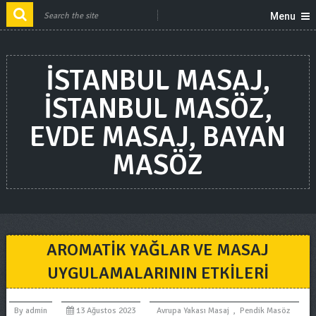
Menu
ISTANBUL MASAJ,
ISTANBUL MASÖZ,
EVDE MASAJ, BAYAN
MASÖZ
AROMATIK YAĞLAR VE MASAJ
UYGULAMALARININ ETKILERI
By
admin
13 Ağustos 2023
Avrupa Yakası Masaj
,
Pendik Masöz