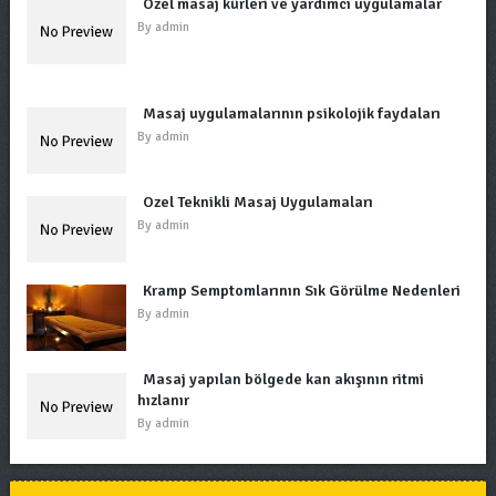
Özel masaj kürleri ve yardımcı uygulamalar
By
admin
Masaj uygulamalarının psikolojik faydaları
By
admin
Özel Teknikli Masaj Uygulamaları
By
admin
Kramp Semptomlarının Sık Görülme Nedenleri
By
admin
Masaj yapılan bölgede kan akışının ritmi
hızlanır
By
admin