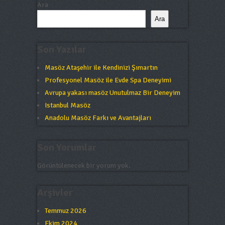
Ara
Ara
Son Yazılar
Masöz Ataşehir ile Kendinizi Şımartın
Profesyonel Masöz ile Evde Spa Deneyimi
Avrupa yakası masöz Unutulmaz Bir Deneyim
Istanbul Masöz
Anadolu Masöz Farkı ve Avantajları
Son Yorumlar
Görüntülenecek bir yorum yok.
Arşivler
Temmuz 2026
Ekim 2024