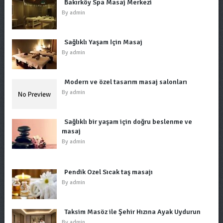
Bakırköy Spa Masaj Merkezi
By
admin
Sağlıklı Yaşam İçin Masaj
By
admin
Modern ve özel tasarım masaj salonları
By
admin
Sağlıklı bir yaşam için doğru beslenme ve
masaj
By
admin
Pendik Özel Sıcak taş masajı
By
admin
Taksim Masöz ile Şehir Hızına Ayak Uydurun
By
admin