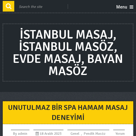
Menu
ISTANBUL MASAJ,
ISTANBUL MASÖZ,
EVDE MASAJ, BAYAN
MASÖZ
UNUTULMAZ BIR SPA HAMAM MASAJ
DENEYIMI
By
admin
18 Aralık 2023
Genel
,
Pendik Masöz
Yorum