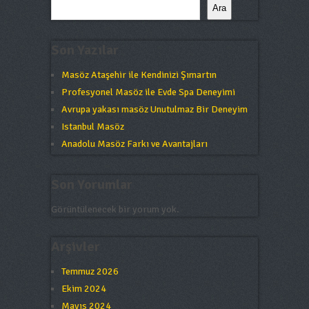
Ara
Son Yazılar
Masöz Ataşehir ile Kendinizi Şımartın
Profesyonel Masöz ile Evde Spa Deneyimi
Avrupa yakası masöz Unutulmaz Bir Deneyim
Istanbul Masöz
Anadolu Masöz Farkı ve Avantajları
Son Yorumlar
Görüntülenecek bir yorum yok.
Arşivler
Temmuz 2026
Ekim 2024
Mayıs 2024