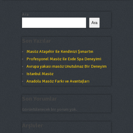
Ara
Ara
Son Yazılar
Masöz Ataşehir ile Kendinizi Şımartın
Profesyonel Masöz ile Evde Spa Deneyimi
Avrupa yakası masöz Unutulmaz Bir Deneyim
Istanbul Masöz
Anadolu Masöz Farkı ve Avantajları
Son Yorumlar
Görüntülenecek bir yorum yok.
Arşivler