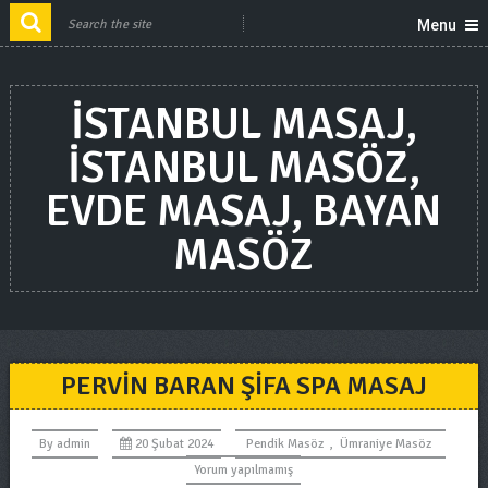
Menu
ISTANBUL MASAJ,
ISTANBUL MASÖZ,
EVDE MASAJ, BAYAN
MASÖZ
PERVIN BARAN ŞIFA SPA MASAJ
By
admin
20 Şubat 2024
Pendik Masöz
,
Ümraniye Masöz
Yorum yapılmamış