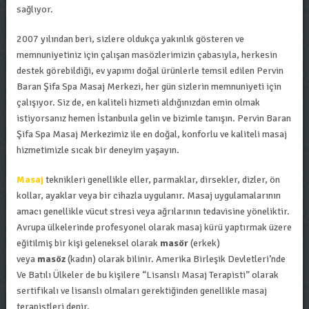
sağlıyor.
2007 yılından beri, sizlere oldukça yakınlık gösteren ve
memnuniyetiniz için çalışan masözlerimizin çabasıyla, herkesin
destek görebildiği, ev yapımı doğal ürünlerle temsil edilen Pervin
Baran Şifa Spa Masaj Merkezi, her gün sizlerin memnuniyeti için
çalışıyor. Siz de, en kaliteli hizmeti aldığınızdan emin olmak
istiyorsanız hemen İstanbuıla gelin ve bizimle tanışın. Pervin Baran
Şifa Spa Masaj Merkezimiz ile en doğal, konforlu ve kaliteli masaj
hizmetimizle sıcak bir deneyim yaşayın.
Masaj
teknikleri genellikle eller, parmaklar, dirsekler, dizler, ön
kollar, ayaklar veya bir cihazla uygulanır. Masaj uygulamalarının
amacı genellikle vücut stresi veya ağrılarının tedavisine yöneliktir.
Avrupa ülkelerinde profesyonel olarak masaj kürü yaptırmak üzere
eğitilmiş bir kişi geleneksel olarak
masör
(erkek)
veya
masöz
(kadın) olarak bilinir. Amerika Birleşik Devletleri’nde
Ve Batılı Ülkeler de bu kişilere “Lisanslı Masaj Terapisti” olarak
sertifikalı ve lisanslı olmaları gerektiğinden genellikle masaj
terapistleri denir.