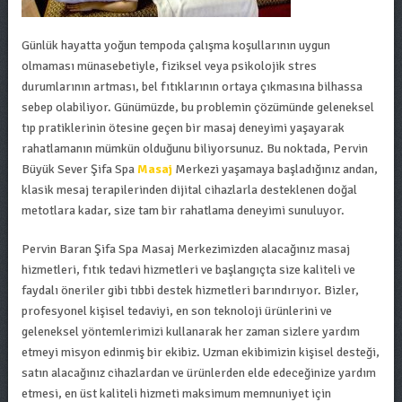
Günlük hayatta yoğun tempoda çalışma koşullarının uygun
olmaması münasebetiyle, fiziksel veya psikolojik stres
durumlarının artması, bel fıtıklarının ortaya çıkmasına bilhassa
sebep olabiliyor. Günümüzde, bu problemin çözümünde geleneksel
tıp pratiklerinin ötesine geçen bir masaj deneyimi yaşayarak
rahatlamanın mümkün olduğunu biliyorsunuz. Bu noktada, Pervin
Büyük Sever Şifa Spa
Masaj
Merkezi yaşamaya başladığınız andan,
klasik mesaj terapilerinden dijital cihazlarla desteklenen doğal
metotlara kadar, size tam bir rahatlama deneyimi sunuluyor.
Pervin Baran Şifa Spa Masaj Merkezimizden alacağınız masaj
hizmetleri, fıtık tedavi hizmetleri ve başlangıçta size kaliteli ve
faydalı öneriler gibi tıbbi destek hizmetleri barındırıyor. Bizler,
profesyonel kişisel tedaviyi, en son teknoloji ürünlerini ve
geleneksel yöntemlerimizi kullanarak her zaman sizlere yardım
etmeyi misyon edinmiş bir ekibiz. Uzman ekibimizin kişisel desteği,
satın alacağınız cihazlardan ve ürünlerden elde edeceğinize yardım
etmesi, en üst kaliteli hizmeti maksimum memnuniyet için