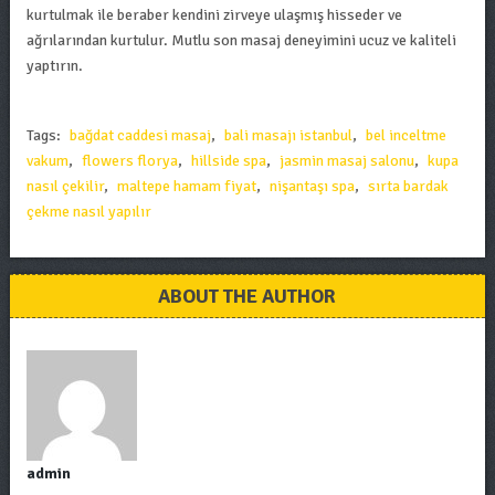
kurtulmak ile beraber kendini zirveye ulaşmış hisseder ve
ağrılarından kurtulur. Mutlu son masaj deneyimini ucuz ve kaliteli
yaptırın.
Tags:
bağdat caddesi masaj
,
bali masajı istanbul
,
bel inceltme
vakum
,
flowers florya
,
hillside spa
,
jasmin masaj salonu
,
kupa
nasıl çekilir
,
maltepe hamam fiyat
,
nişantaşı spa
,
sırta bardak
çekme nasıl yapılır
ABOUT THE AUTHOR
admin