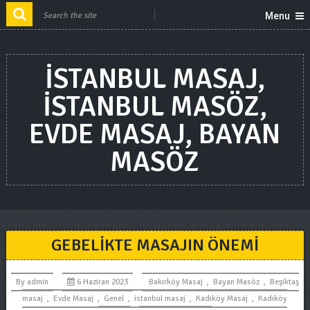
Menu
ISTANBUL MASAJ,
ISTANBUL MASÖZ,
EVDE MASAJ, BAYAN
MASÖZ
GEBELIKTE MASAJIN ÖNEMI
By
admin
6 Haziran 2023
Bakırköy Masaj
,
Bayan Masöz
,
Beşiktaş
masaj
,
Evde Masaj
,
Genel
,
istanbul masaj
,
Kadıköy Masaj
,
Kadıköy