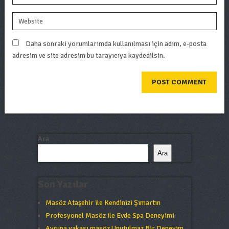
Daha sonraki yorumlarımda kullanılması için adım, e-posta
adresim ve site adresim bu tarayıcıya kaydedilsin.
Ara
Ara
Son Yazılar
Masöz Ataşehir ile Kendinizi Şımartın
Profesyonel Masöz ile Evde Spa Deneyimi
Avrupa yakası masöz Unutulmaz Bir Deneyim