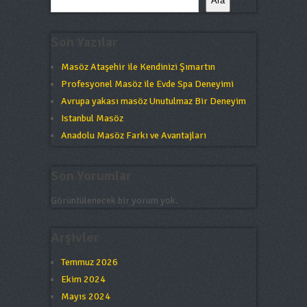
Ara
Son Yazılar
Masöz Ataşehir ile Kendinizi Şımartın
Profesyonel Masöz ile Evde Spa Deneyimi
Avrupa yakası masöz Unutulmaz Bir Deneyim
Istanbul Masöz
Anadolu Masöz Farkı ve Avantajları
Son Yorumlar
Görüntülenecek bir yorum yok.
Arşivler
Temmuz 2026
Ekim 2024
Mayıs 2024