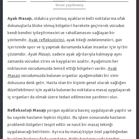
Yorum yapılmamış
Ayak Masajı
, oldukca yorulmuş ayakların belli noktalarına ufak
dokunuşlarla bloke olmuş bölgeleri harekete geçirerek vücudun
kendi kendini iyileştirmesini ve rahatlamasını sağlayan bir
yöntemdir.
Ayak refleksolojisi
, ayak bileği zedelenmeleri, gün
içerisinde spor ve iş yapmak durumunda kalan insanlar için iyi bir
çözümdür.
Ayak Masajı
, sadece ayak ağrılarıyla kalmayıp aynı
zamanda vücudun stres ve kaygılarını azaltır. Ayağımızın her
noktasının vücudumuzda temsil ettiği bölgeleri vardır.
Ayak
Masajı
vücudumuzda bulunan organlar ayağımızdaki bir sinir
dokusuna denk gelir. Hasta olan bir kişinin genel olarak sağlığını
düzeltebilmesi için ayakta bulunan bu noktalara masaj uygulayarak
iç organları da olmak üzere tedavi edilmesine yardımcı olur.
Refleksoloji Masajı
yorgun ayaklara basınç uygulayarak yapılır ve
bu sayede hastanın tepkisi ölçülür. Bu işlem sonucunda hastanın
problemli bölgeleri tespit edilir ve nasıl bir masaj tekniği
uygulanacağı belirlenir. Ayrıca bu masaj kişiye özel yapıldığından
bu işlem herkese farkı uygulanır. Hatta hastanın yada kendini