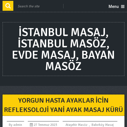
Menu
ISTANBUL MASAJ,
ISTANBUL MASÖZ,
EVDE MASAJ, BAYAN
MASÖZ
YORGUN HASTA AYAKLAR ICIN
REFLEKSOLOJI YANI AYAK MASAJ KÜRÜ
By
admin
27 Temmuz 2023
Ataşehir Masöz
,
Bakırköy Masaj