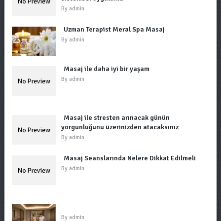
By
admin
Uzman Terapist Meral Spa Masaj
By
admin
Masaj ile daha iyi bir yaşam
By
admin
Masaj ile stresten arınacak günün
yorgunluğunu üzerinizden atacaksınız
By
admin
Masaj Seanslarında Nelere Dikkat Edilmeli
By
admin
By
admin