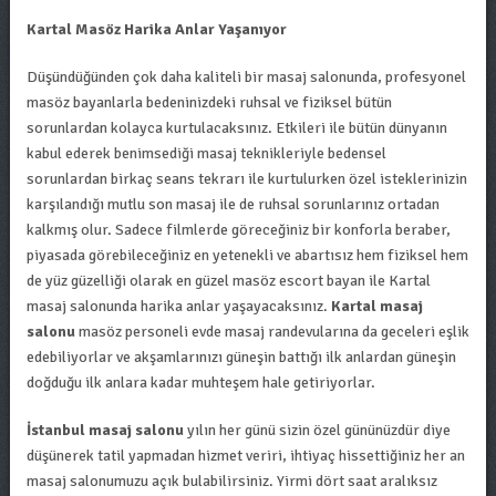
Kartal Masöz Harika Anlar Yaşanıyor
Düşündüğünden çok daha kaliteli bir masaj salonunda, profesyonel
masöz bayanlarla bedeninizdeki ruhsal ve fiziksel bütün
sorunlardan kolayca kurtulacaksınız. Etkileri ile bütün dünyanın
kabul ederek benimsediği masaj teknikleriyle bedensel
sorunlardan birkaç seans tekrarı ile kurtulurken özel isteklerinizin
karşılandığı mutlu son masaj ile de ruhsal sorunlarınız ortadan
kalkmış olur. Sadece filmlerde göreceğiniz bir konforla beraber,
piyasada görebileceğiniz en yetenekli ve abartısız hem fiziksel hem
de yüz güzelliği olarak en güzel masöz escort bayan ile Kartal
masaj salonunda harika anlar yaşayacaksınız.
Kartal masaj
salonu
masöz personeli evde masaj randevularına da geceleri eşlik
edebiliyorlar ve akşamlarınızı güneşin battığı ilk anlardan güneşin
doğduğu ilk anlara kadar muhteşem hale getiriyorlar.
İstanbul masaj salonu
yılın her günü sizin özel gününüzdür diye
düşünerek tatil yapmadan hizmet veriri, ihtiyaç hissettiğiniz her an
masaj salonumuzu açık bulabilirsiniz. Yirmi dört saat aralıksız