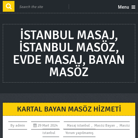
Menu
ISTANBUL MASAJ,
ISTANBUL MASÖZ,
EVDE MASAJ, BAYAN
MASÖZ
KARTAL BAYAN MASÖZ HIZMETI
By
admin
29 Mart 2024
Masaj istanbul
,
Masöz Bayan
,
Masöz
istanbul
Yorum yapılmamış