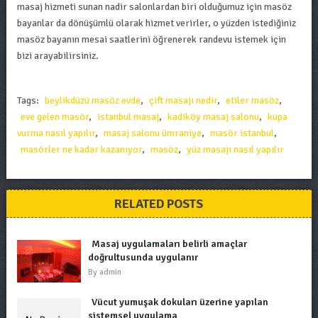
masaj hizmeti sunan nadir salonlardan biri olduğumuz için masöz
bayanlar da dönüşümlü olarak hizmet verirler, o yüzden istediğiniz
masöz bayanın mesai saatlerini öğrenerek randevu istemek için
bizi arayabilirsiniz.
Tags:
beylikdüzü masöz evde
,
çift masajı nedir
,
etiler masöz
,
eve gelen masör
,
istanbul masaj
,
kadiköy masaj salonu
,
kupa
vurma nasıl yapılır
,
masaj salonu ümraniye
,
masör istanbul
,
masörler ne kadar kazanıyor
,
masöz
,
yüz masajı nasıl yapılır
RELATED POSTS
Masaj uygulamaları belirli amaçlar
doğrultusunda uygulanır
By
admin
Vücut yumuşak dokuları üzerine yapılan
sistemsel uygulama