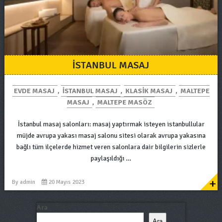
ISTANBUL MASAJ
EVDE MASAJ
,
ISTANBUL MASAJ
,
KLASIK MASAJ
,
MALTEPE
MASAJ
,
MALTEPE MASÖZ
İstanbul masaj salonları: masaj yaptırmak isteyen istanbullular
müjde avrupa yakası masaj salonu sitesi olarak avrupa yakasına
bağlı tüm ilçelerde hizmet veren salonlara dair bilgilerin sizlerle
paylaşıldığı …
+
By
admin
20 Mayıs 2023
Ara
Ara